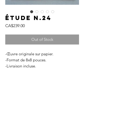
Étude N.24
Price
CA$239.00
Out of Stock
-Œuvre originale sur papier.
-Format de 8x8 pouces.
-Livraison incluse.
-Disponible avec ou sans encadrement
vitré, dans une finition de couleur
naturelle.
-Chaque œuvre est livrée avec un
certificat d'authenticité.
FRAGMENTS est une collection qui
incarne la beauté brute et intemporelle