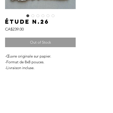
Étude N.26
Price
CA$239.00
Out of Stock
-Œuvre originale sur papier.
-Format de 8x8 pouces.
-Livraison incluse.
-Chaque œuvre est livrée avec un
certificat d'authenticité.
FRAGMENTS est une collection qui
incarne la beauté brute et intemporelle
des matériaux naturels. Chaque pièce,
réalisée sur papier texturé, explore des