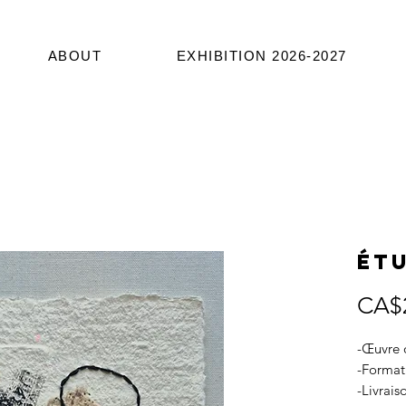
ABOUT
EXHIBITION 2026-2027
Étu
CA$
-Œuvre o
-Format
-Livrais