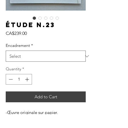
Étude N.23
Price
CA$239.00
Encadrement
*
Quantity
*
Add to Cart
-Œuvre originale sur papier.
-Format de 8x8 pouces.
-Livraison incluse.