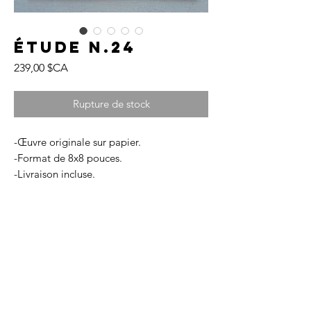
Étude N.24
Prix
239,00 $CA
Rupture de stock
-Œuvre originale sur papier.
-Format de 8x8 pouces.
-Livraison incluse.
-Disponible avec ou sans encadrement
vitré, dans une finition de couleur
naturelle.
-Chaque œuvre est livrée avec un
certificat d'authenticité.
FRAGMENTS est une collection qui
incarne la beauté brute et intemporelle