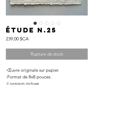
Étude N.25
Prix
239,00 $CA
Rupture de stock
-Œuvre originale sur papier.
-Format de 8x8 pouces.
-Livraison incluse.
-Chaque œuvre est livrée avec un
certificat d'authenticité.
FRAGMENTS est une collection qui
incarne la beauté brute et intemporelle
des matériaux naturels. Chaque pièce,
réalisée sur papier texturé, explore des