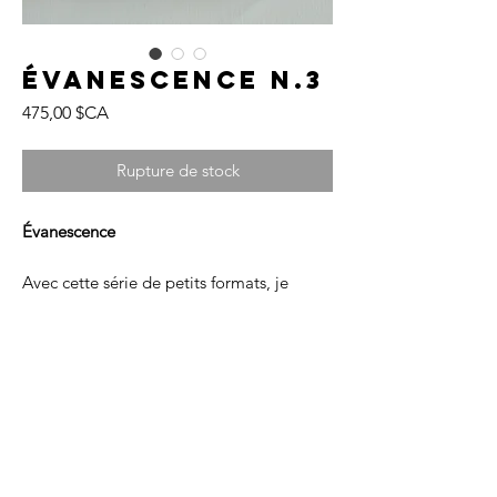
Évanescence N.3
Prix
475,00 $CA
Rupture de stock
Évanescence
Avec cette série de petits formats, je
poursuis une exploration de la douceur,
du silence et de la matière. Évanescence
évoque ce qui nous effleure sans
s’imposer. Une trace légère. Une sensation
fugace.
Chaque toile devient un fragment
suspendu, où les teintes pastel, les